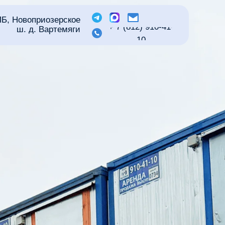
Б, Новоприозерское
+ 7 (812) 910-41-
ш. д. Вартемяги
10