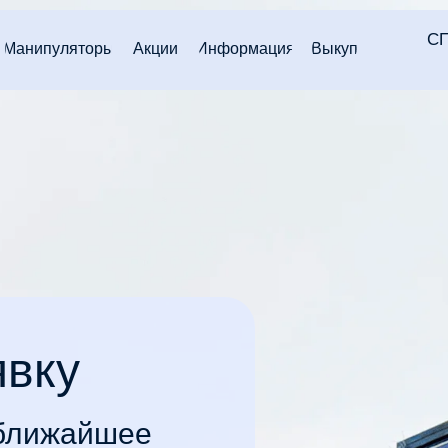
СП
Манипуляторы
Акции
Информация
Выкуп
явку
 ближайшее